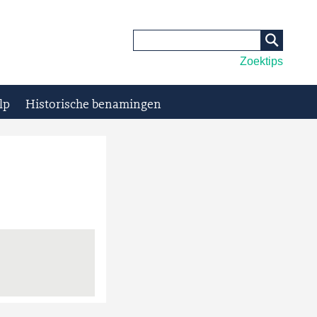
Zoektips
lp
Historische benamingen