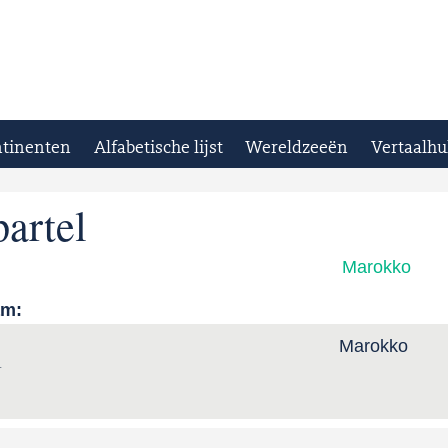
tinenten
Alfabetische lijst
Wereldzeeën
Vertaalhu
artel
Marokko
am:
Marokko
l