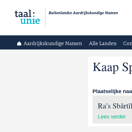
Aardrijkskundige Namen
Alle Landen
Con
Kaap Sp
Plaatselijke na
Ra’s Sbārtī
Lees verder