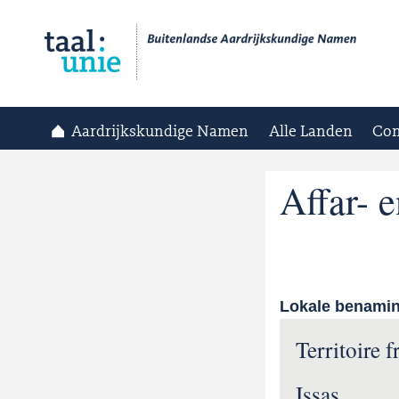
Aardrijkskundige Namen
Alle Landen
Con
Affar- e
Lokale benami
Territoire f
Issas