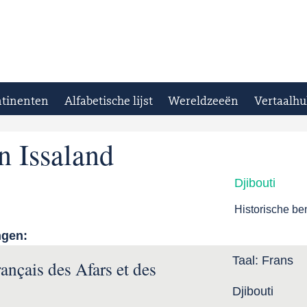
tinenten
Alfabetische lijst
Wereldzeeën
Vertaalhu
n Issaland
Djibouti
Historische b
ngen:
Taal:
Frans
rançais des Afars et des
Djibouti