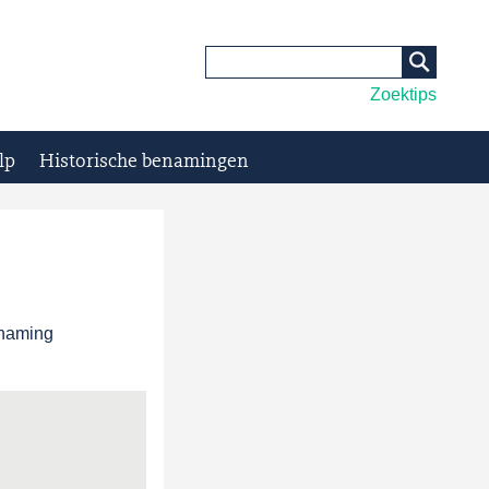
Zoektips
lp
Historische benamingen
enaming