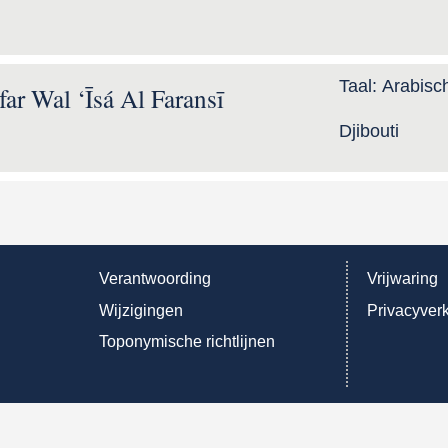
Taal:
Arabisc
far Wal ‘Īsá Al Faransī
Djibouti
Verantwoording
Vrijwaring
Wijzigingen
Privacyverk
Toponymische richtlijnen