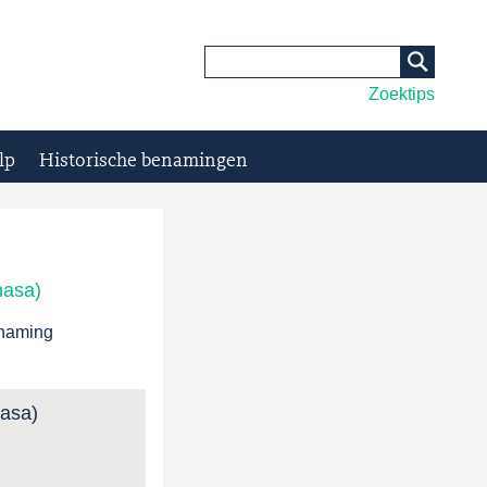
Zoektips
lp
Historische benamingen
hasa)
enaming
asa)