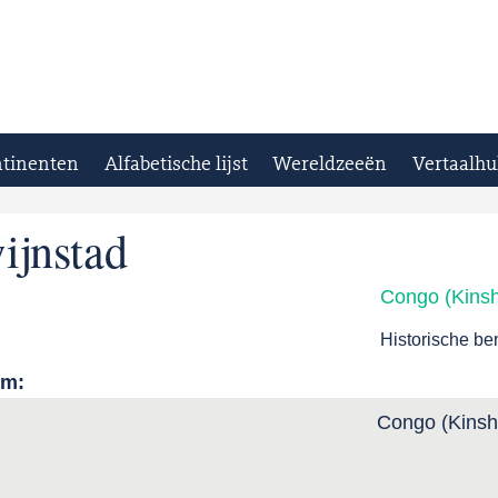
tinenten
Alfabetische lijst
Wereldzeeën
Vertaalhu
jnstad
Congo (Kins
Historische b
am:
Congo (Kinsh