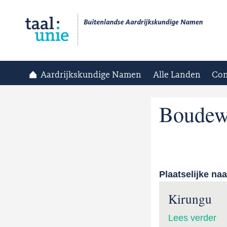
Aardrijkskundige Namen
Alle Landen
Con
Boudewi
Plaatselijke na
Kirungu
Lees verder