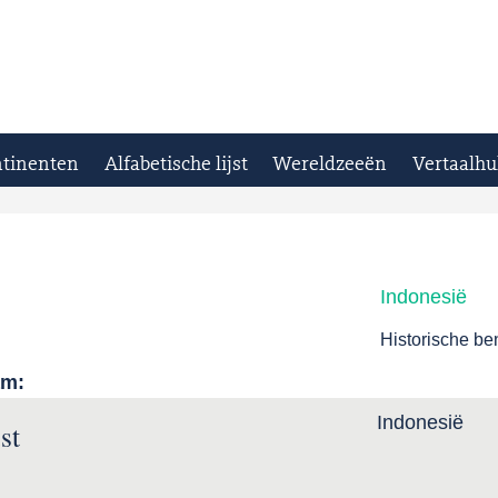
tinenten
Alfabetische lijst
Wereldzeeën
Vertaalhu
Indonesië
Historische b
am:
Indonesië
st