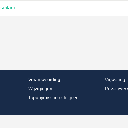
seiland
Verantwoording
Vrijwaring
Wijzigingen
Privacyverk
Toponymische richtlijnen