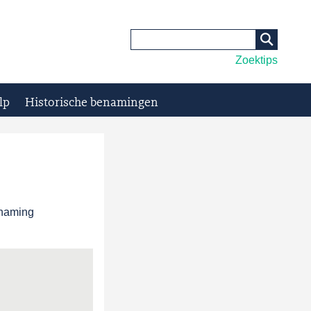
Zoektips
lp
Historische benamingen
enaming