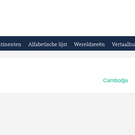
tinenten
Alfabetische lijst
Wereldzeeën
Vertaalhu
Cambodja