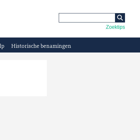
Zoektips
lp
Historische benamingen