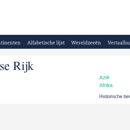
tinenten
Alfabetische lijst
Wereldzeeën
Vertaalhu
se Rijk
Azië
Afrika
Historische b