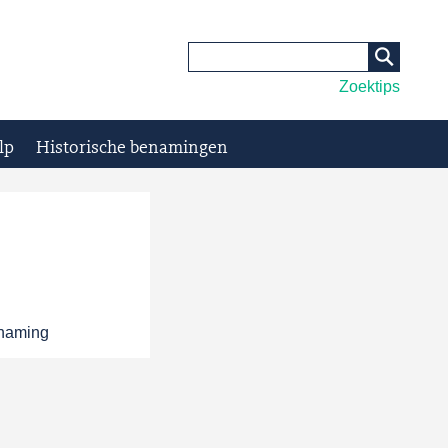
Zoektips
lp
Historische benamingen
enaming