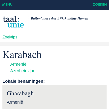
MENU
ZOEKEN
Zoektips
Karabach
Armenië
Azerbeidzjan
Lokale benamingen:
Gharabagh
Armenië