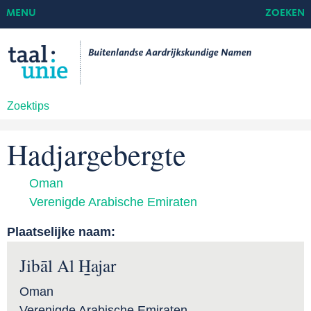
MENU
ZOEKEN
Zoektips
Hadjargebergte
Oman
Verenigde Arabische Emiraten
Plaatselijke naam:
Jibāl Al H̱ajar
Oman
Verenigde Arabische Emiraten