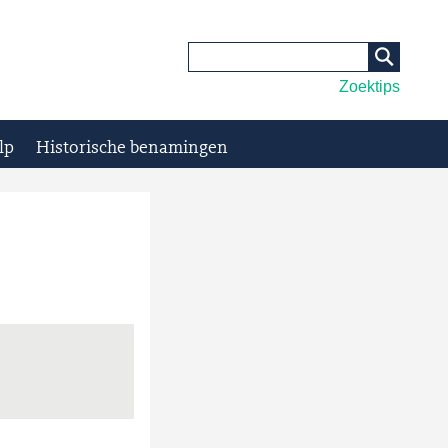
Zoektips
lp
Historische benamingen