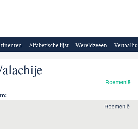
tinenten
Alfabetische lijst
Wereldzeeën
Vertaalhu
alachije
Roemenië
am:
Roemenië