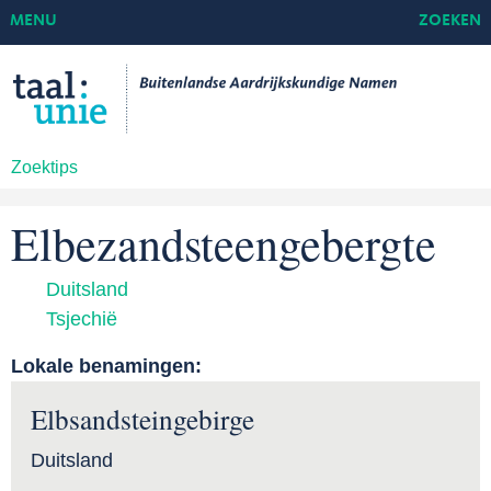
MENU
ZOEKEN
Zoektips
Elbezandsteengebergte
Duitsland
Tsjechië
Lokale benamingen:
Elbsandsteingebirge
Duitsland