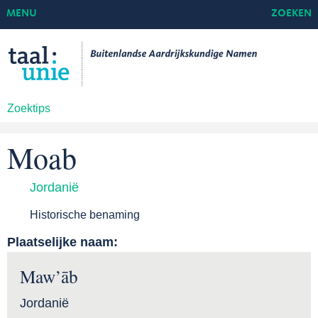
MENU
ZOEKEN
Zoektips
Moab
Jordanië
Historische benaming
Plaatselijke naam:
Maw’āb
Jordanië