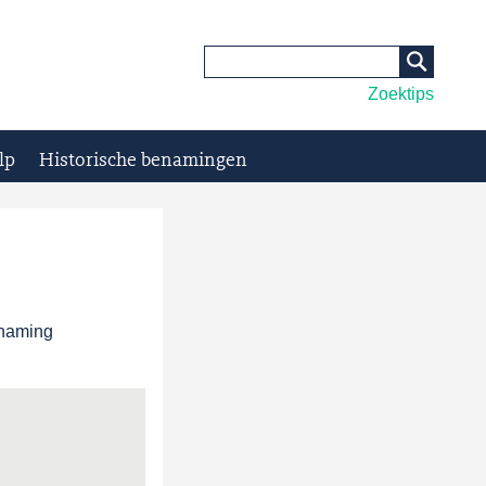
Zoektips
lp
Historische benamingen
enaming