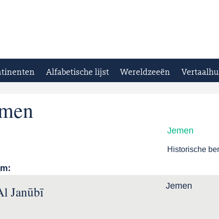
tinenten
Alfabetische lijst
Wereldzeeën
Vertaalhu
emen
Jemen
Historische b
am:
Jemen
l Janūbī