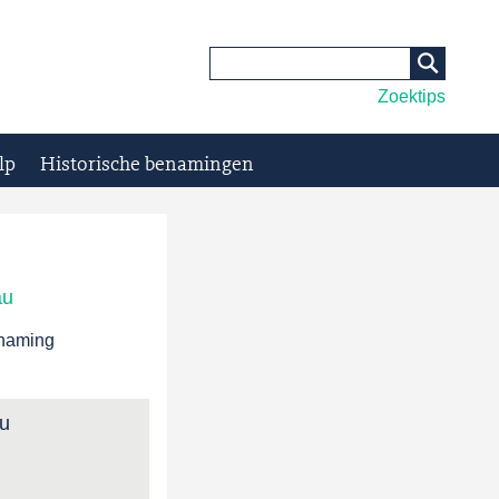
Zoektips
lp
Historische benamingen
au
enaming
au