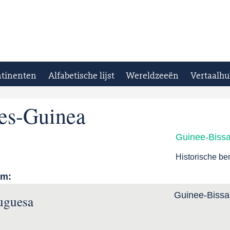
tinenten
Alfabetische lijst
Wereldzeeën
Vertaalhu
es-Guinea
Guinee-Biss
Historische b
am:
Guinee-Biss
uguesa