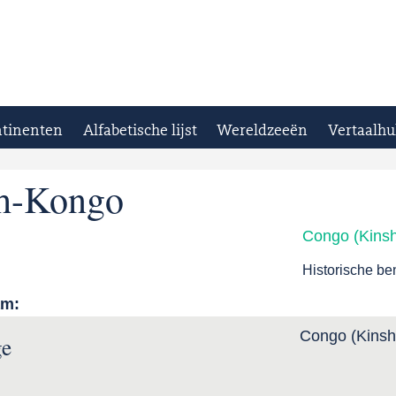
tinenten
Alfabetische lijst
Wereldzeeën
Vertaalhu
ch-Kongo
Congo (Kins
Historische b
am:
Congo (Kinsh
ge