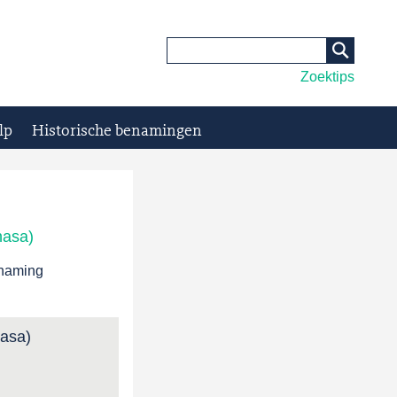
Zoektips
lp
Historische benamingen
hasa)
enaming
asa)