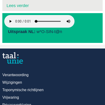
Lees verder
Uitspraak NL:
w*O-SIN-t@n
Verantwoording
Wijzigingen
Toponymische richtlijnen
Vrijwaring
Privacyverklaring