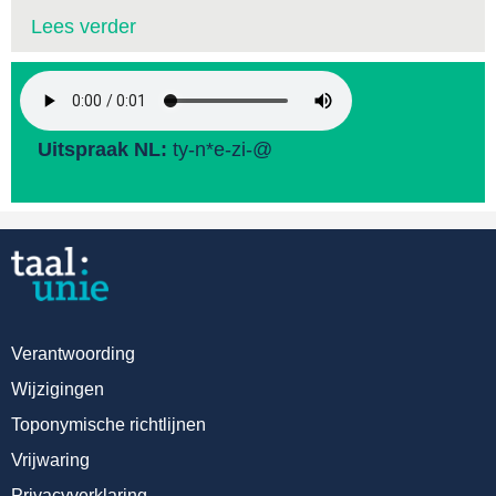
Lees verder
Uitspraak NL:
ty-n*e-zi-@
Verantwoording
Wijzigingen
Toponymische richtlijnen
Vrijwaring
Privacyverklaring