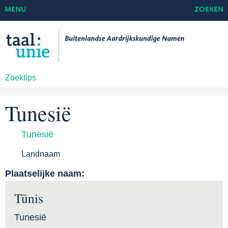
MENU
ZOEKEN
Zoektips
Tunesië
Tunesië
Landnaam
Plaatselijke naam:
Tūnis
Tunesië