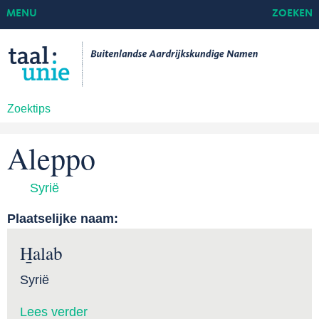
MENU
ZOEKEN
Zoektips
Aleppo
Syrië
Plaatselijke naam:
H̱alab
Syrië
Lees verder