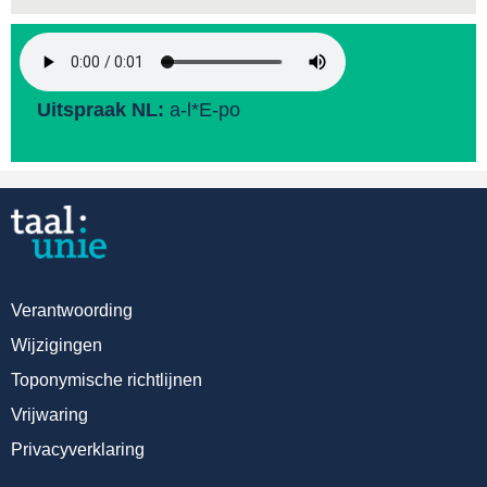
Uitspraak NL:
a-l*E-po
Verantwoording
Wijzigingen
Toponymische richtlijnen
Vrijwaring
Privacyverklaring