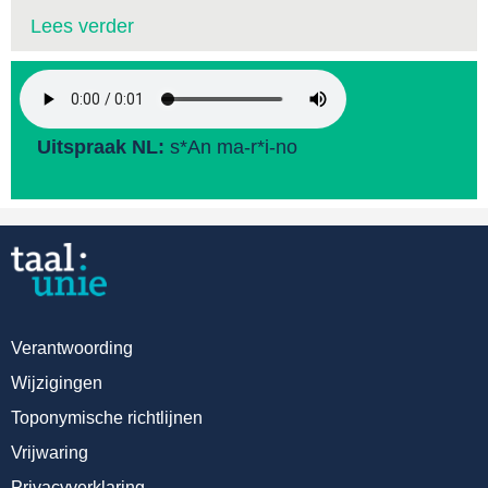
Lees verder
Uitspraak NL:
s*An ma-r*i-no
Verantwoording
Wijzigingen
Toponymische richtlijnen
Vrijwaring
Privacyverklaring