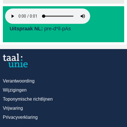
Uitspraak NL:
pre-d*il-pAs
Verantwoording
Wijzigingen
Toponymische richtlijnen
Vrijwaring
Privacyverklaring