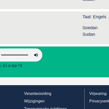
Taal:
Engels
Soedan
Sudan
L:
El o-be-*it
Verantwoording
Vrijwaring
Wijzigingen
Privacyverk
Toponymische richtlijnen