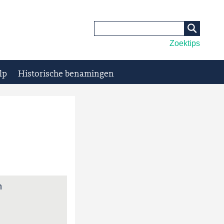
Zoektips
lp
Historische benamingen
h