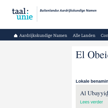
Aardrijkskundige Namen
Alle Landen
Con
El Obei
Lokale benami
Al Ubayyi
Lees verder