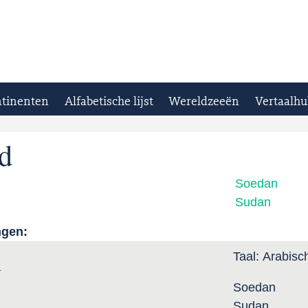
tinenten
Alfabetische lijst
Wereldzeeën
Vertaalhu
d
Soedan
Sudan
ngen:
Taal:
Arabisc
ḏ
Soedan
Sudan