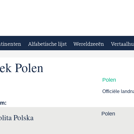
tinenten
Alfabetische lijst
Wereldzeeën
Vertaalhu
ek Polen
Polen
Officiële land
am:
Polen
lita Polska