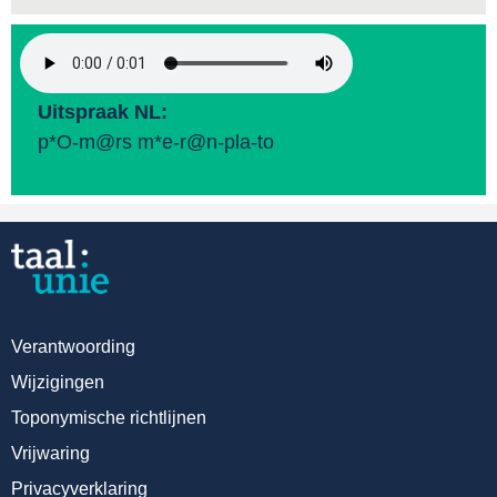
Uitspraak NL:
p*O-m@rs m*e-r@n-pla-to
Verantwoording
Wijzigingen
Toponymische richtlijnen
Vrijwaring
Privacyverklaring