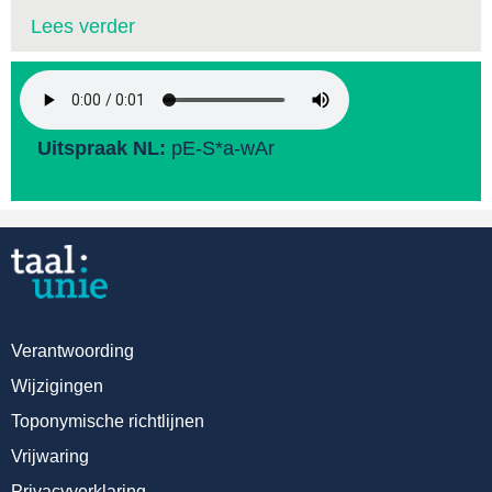
Lees verder
Uitspraak NL:
pE-S*a-wAr
Verantwoording
Wijzigingen
Toponymische richtlijnen
Vrijwaring
Privacyverklaring