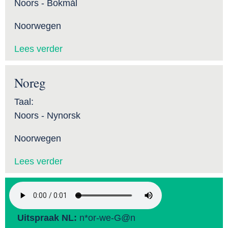
Noors - Bokmål
Noorwegen
Lees verder
Noreg
Taal:
Noors - Nynorsk
Noorwegen
Lees verder
Uitspraak NL:
n*or-we-G@n