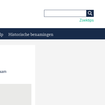
Zoektips
lp
Historische benamingen
naam