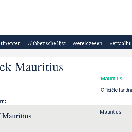
tinenten
Alfabetische lijst
Wereldzeeën
Vertaalhu
ek Mauritius
Mauritius
Officiële land
am:
Mauritius
f Mauritius