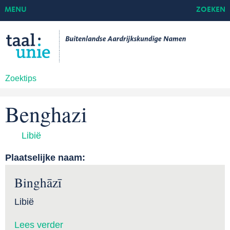
MENU
ZOEKEN
Zoektips
Benghazi
Libië
Plaatselijke naam:
Binghāzī
Libië
Lees verder