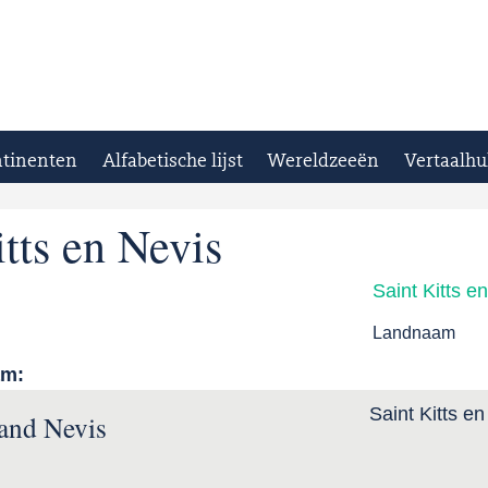
tinenten
Alfabetische lijst
Wereldzeeën
Vertaalhu
itts en Nevis
Saint Kitts e
Landnaam
am:
Saint Kitts e
 and Nevis