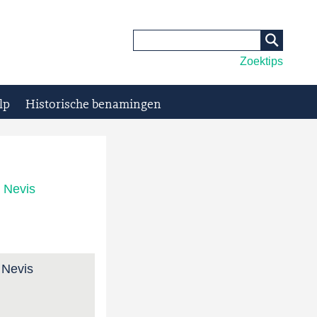
Zoektips
lp
Historische benamingen
n Nevis
n Nevis