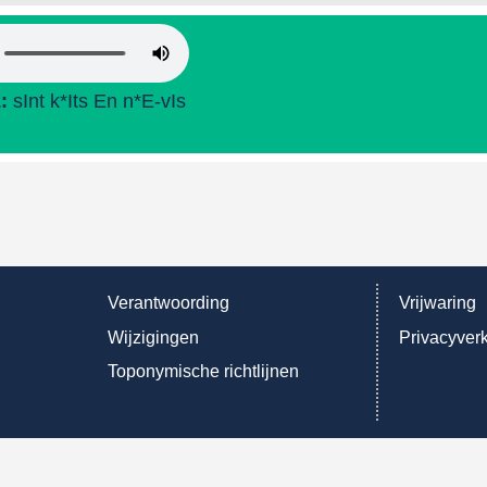
L:
sInt k*Its En n*E-vIs
Verantwoording
Vrijwaring
Wijzigingen
Privacyverk
Toponymische richtlijnen