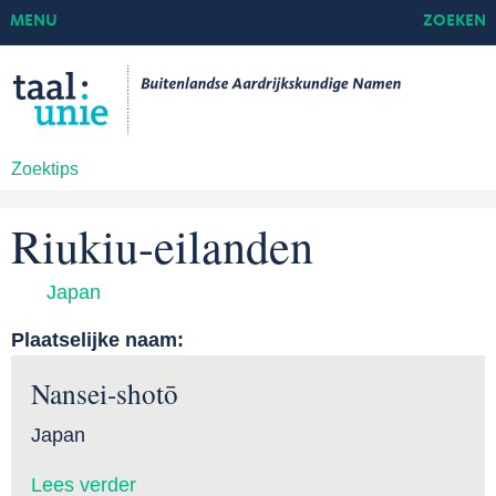
MENU
ZOEKEN
Zoektips
Riukiu-eilanden
Japan
Plaatselijke naam:
Nansei-shotō
Japan
Lees verder