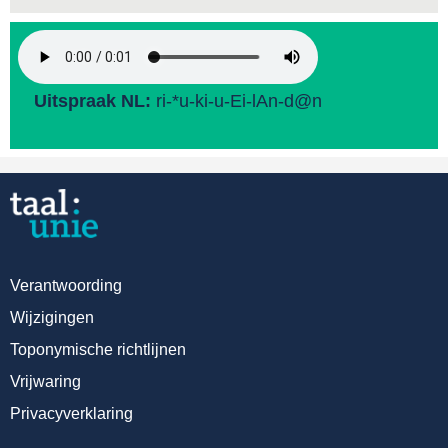
Uitspraak NL:
ri-*u-ki-u-Ei-lAn-d@n
Verantwoording
Wijzigingen
Toponymische richtlijnen
Vrijwaring
Privacyverklaring