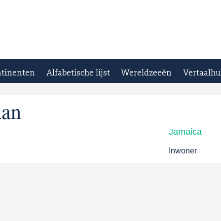
tinenten
Alfabetische lijst
Wereldzeeën
Vertaalhu
aan
Jamaica
Inwoner