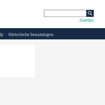
Zoektips
lp
Historische benamingen