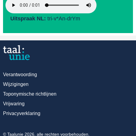
Uitspraak NL:
tri-v*An-drYm
Verantwoording
Wijzigingen
Toponymische richtlijnen
Vrijwaring
Privacyverklaring
© Taalunie 2026, alle rechten voorbehouden.