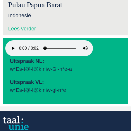
Pulau Papua Barat
Indonesië
Lees verder
Uitspraak NL:
w*Es-t@-l@k niw-Gi-n*e-a
Uitspraak VL:
w*Es-t@-l@k niw-gi-n*e