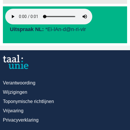
Uitspraak NL:
*Ei-lAn-d@n-ri-vir
Verantwoording
Wijzigingen
Toponymische richtlijnen
Vrijwaring
Privacyverklaring