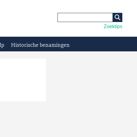
Zoektips
lp
Historische benamingen