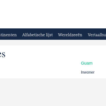
tinenten
Alfabetische lijst
Wereldzeeën
Vertaalhu
es
Guam
Inwoner