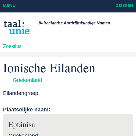
MENU
ZOEKEN
Zoektips
Ionische Eilanden
Griekenland
Eilandengroep.
Plaatselijke naam:
Eptánisa
Griekenland