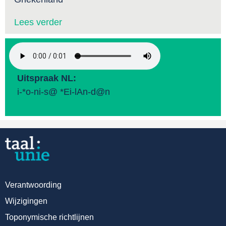
Lees verder
Uitspraak NL:
i-*o-ni-s@ *Ei-lAn-d@n
Verantwoording
Wijzigingen
Toponymische richtlijnen