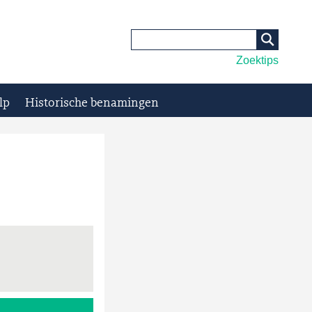
Zoektips
lp
Historische benamingen