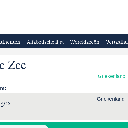
tinenten
Alfabetische lijst
Wereldzeeën
Vertaalhu
e Zee
Griekenland
am:
Griekenland
agos