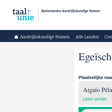
Aardrijkskundige Namen
Alle Landen
Con
Egeïsch
Plaatselijke na
Aigaío Pél
Lees verder