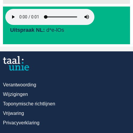
Uitspraak NL:
d*e-lOs
Verantwoording
Wijzigingen
Toponymische richtlijnen
Vrijwaring
Privacyverklaring