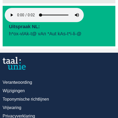
Uitspraak NL:
h*ox-vlAk-t@ vAn *Aut kAs-t*i-li-@
Verantwoording
Wijzigingen
Toponymische richtlijnen
Vrijwaring
Privacyverklaring