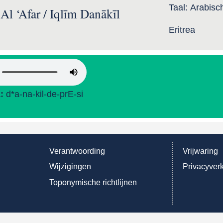
Taal:
Arabisc
Al ‘Afar / Iqlīm Danākīl
Eritrea
L:
d*a-na-kil-de-prE-si
Verantwoording
Vrijwaring
Wijzigingen
Privacyverk
Toponymische richtlijnen