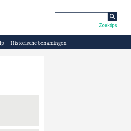
Zoektips
lp
Historische benamingen