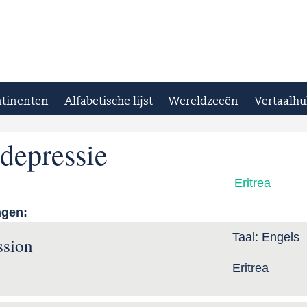
tinenten
Alfabetische lijst
Wereldzeeën
Vertaalhu
depressie
Eritrea
ngen:
Taal:
Engels
ssion
Eritrea