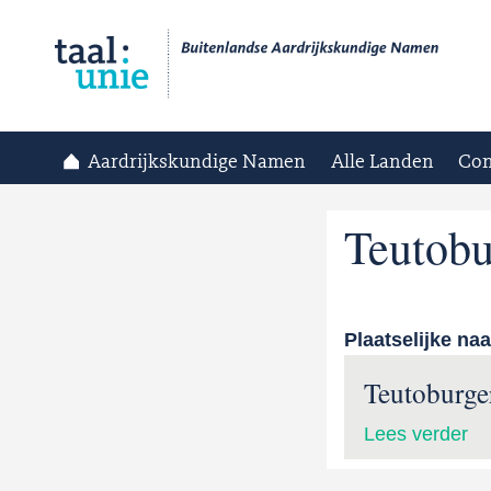
Aardrijkskundige Namen
Alle Landen
Con
Teutob
Plaatselijke na
Teutoburge
Lees verder