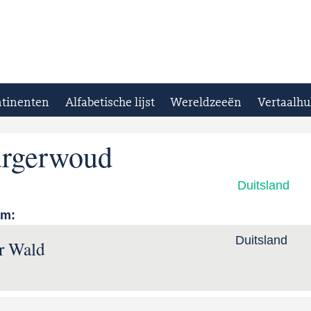
tinenten
Alfabetische lijst
Wereldzeeën
Vertaalhu
urgerwoud
Duitsland
am:
Duitsland
r Wald