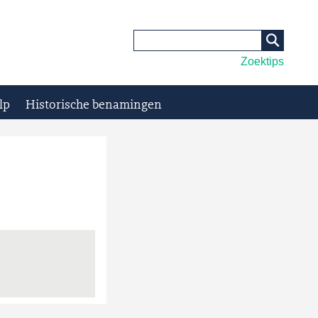
Zoektips
lp
Historische benamingen