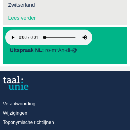
Zwitserland
Lees verder
Uitspraak NL:
ro-m*An-di-@
Verantwoording
Wijzigingen
Toponymische richtlijnen