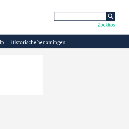
Zoektips
lp
Historische benamingen