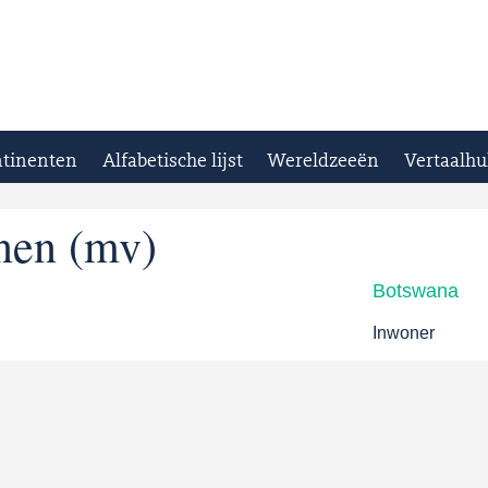
tinenten
Alfabetische lijst
Wereldzeeën
Vertaalhu
nen (mv)
Botswana
Inwoner