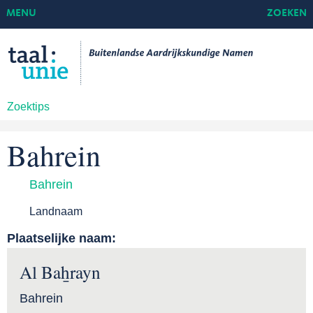
MENU
ZOEKEN
Zoektips
Bahrein
Bahrein
Landnaam
Plaatselijke naam:
Al Baẖrayn
Bahrein