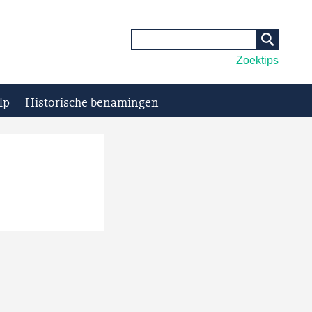
Zoektips
lp
Historische benamingen