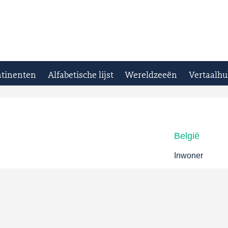
tinenten
Alfabetische lijst
Wereldzeeën
Vertaalhu
België
Inwoner