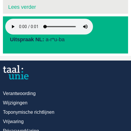
Lees verder
Uitspraak NL:
a-r*u-ba
Verantwoording
Wijzigingen
Toponymische richtlijnen
Vrijwaring
Privacyverklaring