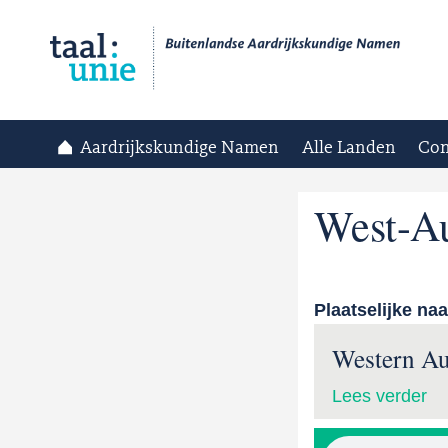
Aardrijkskundige Namen
Alle Landen
Con
West-Au
Plaatselijke na
Western Au
Lees verder