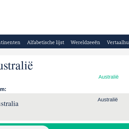
tinenten
Alfabetische lijst
Wereldzeeën
Vertaalhu
stralië
Australië
am:
Australië
stralia