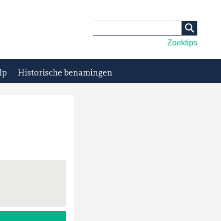
Zoektips
lp
Historische benamingen