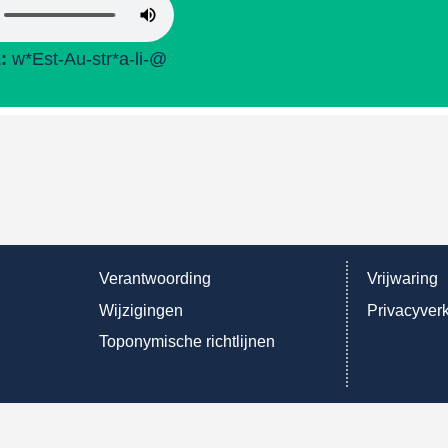
L:
w*Est-Au-str*a-li-@
Verantwoording
Vrijwaring
Wijzigingen
Privacyverk
Toponymische richtlijnen