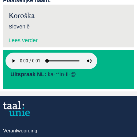
Plaatselijke naam:
Koroška
Slovenië
Lees verder
Uitspraak NL:
ka-r*In-ti-@
Verantwoording