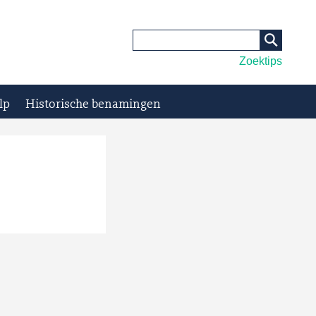
Zoektips
lp
Historische benamingen