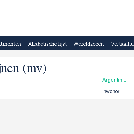
tinenten
Alfabetische lijst
Wereldzeeën
Vertaalhu
jnen (mv)
Argentinië
Inwoner